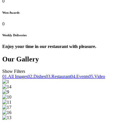
0
Won Awards
0
Weekly Deliveries
Enjoy your time in our restaurant with pleasure.
Our Gallery
Show Filters
01.
All Images
02.
Dishes
03.
Restaurant
04.
Events
05.
Video