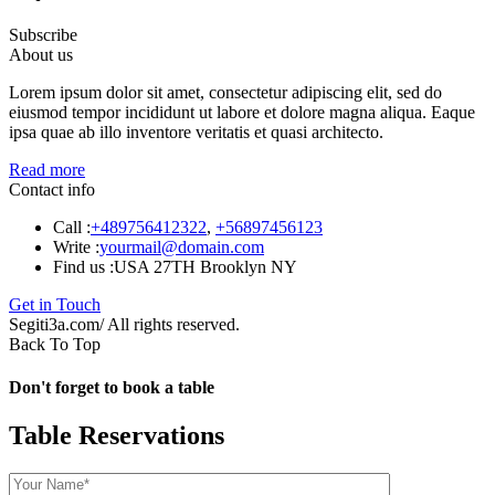
Subscribe
About us
Lorem ipsum dolor sit amet, consectetur adipiscing elit, sed do
eiusmod tempor incididunt ut labore et dolore magna aliqua. Eaque
ipsa quae ab illo inventore veritatis et quasi architecto.
Read more
Contact info
Call :
+489756412322
,
+56897456123
Write :
yourmail@domain.com
Find us :
USA 27TH Brooklyn NY
Get in Touch
Segiti3a.com/ All rights reserved.
Back To Top
Don't forget to book a table
Table Reservations