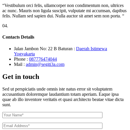
“Vestibulum orci felis, ullamcorper non condimentum non, ultrices
ac nunc. Mauris non ligula suscipit, vulputate mi accumsan, dapibus
felis. Nullam sed sapien dui. Nulla auctor sit amet sem non porta. “
04.
Contacts Details
Jalan Jambon No: 22 B Baturan :
Daerah Istimewa
Yogyakarta
Phone :
087776474044
Mail :
admin@segiti3a.com
Get in touch
Sed ut perspiciatis unde omnis iste natus error sit voluptatem
accusantium doloremque laudantium totam aperiam. Eaque ipsa
quae ab illo inventore veritatis et quasi architecto beatae vitae dicta
sunt.