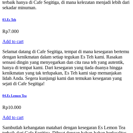
terbaik hanya di Cafe Segitiga, di mana kelezatan menjadi lebih dari
sekadar minuman.
03.
Es Teh
Rp
7.000
Add to cart
Selamat datang di Cafe Segitiga, tempat di mana kesegaran bertemu
dengan kenikmatan dalam setiap tegukan Es Teh kami. Rasakan
sensasi dingin yang menyegarkan dan cita rasa teh yang autentik,
hanya di tempat kami. Dari kesegaran yang tiada duanya hingga
kenikmatan yang tak terlupakan, Es Teh kami siap memanjakan
lidah Anda. Segera kunjungi kami dan temukan kesegaran yang
sejati di Cafe Segitiga!
04.
Es Lemon Tea
Rp
10.000
Add to cart
Sambutlah kehangatan matahari dengan kesegaran Es Lemon Tea
terbaik dari Cafe Segitiga. Dibuat dengan bahan-bahan berkualitas