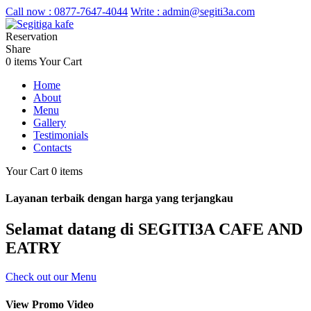
Call now :
0877-7647-4044
Write :
admin@segiti3a.com
Reservation
Share
0 items
Your Cart
Home
About
Menu
Gallery
Testimonials
Contacts
Your Cart
0 items
Layanan terbaik dengan harga yang terjangkau
Selamat datang di SEGITI3A CAFE AND
EATRY
Check out our Menu
View Promo Video