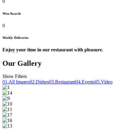
0
Won Awards
0
Weekly Deliveries
Enjoy your time in our restaurant with pleasure.
Our Gallery
Show Filters
01.
All Images
02.
Dishes
03.
Restaurant
04.
Events
05.
Video