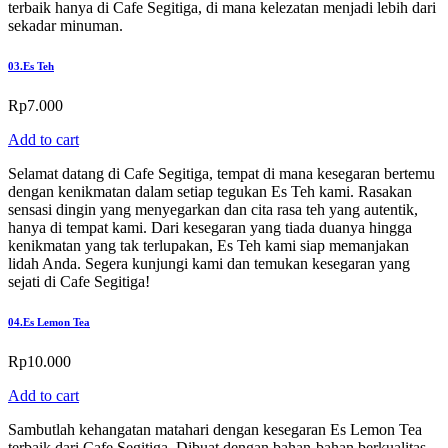
terbaik hanya di Cafe Segitiga, di mana kelezatan menjadi lebih dari
sekadar minuman.
03.
Es Teh
Rp
7.000
Add to cart
Selamat datang di Cafe Segitiga, tempat di mana kesegaran bertemu
dengan kenikmatan dalam setiap tegukan Es Teh kami. Rasakan
sensasi dingin yang menyegarkan dan cita rasa teh yang autentik,
hanya di tempat kami. Dari kesegaran yang tiada duanya hingga
kenikmatan yang tak terlupakan, Es Teh kami siap memanjakan
lidah Anda. Segera kunjungi kami dan temukan kesegaran yang
sejati di Cafe Segitiga!
04.
Es Lemon Tea
Rp
10.000
Add to cart
Sambutlah kehangatan matahari dengan kesegaran Es Lemon Tea
terbaik dari Cafe Segitiga. Dibuat dengan bahan-bahan berkualitas