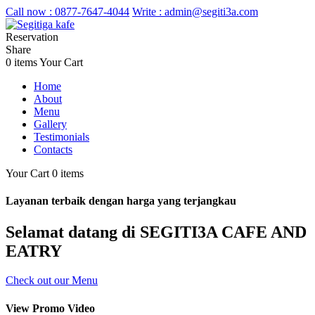
Call now :
0877-7647-4044
Write :
admin@segiti3a.com
Reservation
Share
0 items
Your Cart
Home
About
Menu
Gallery
Testimonials
Contacts
Your Cart
0 items
Layanan terbaik dengan harga yang terjangkau
Selamat datang di SEGITI3A CAFE AND
EATRY
Check out our Menu
View Promo Video