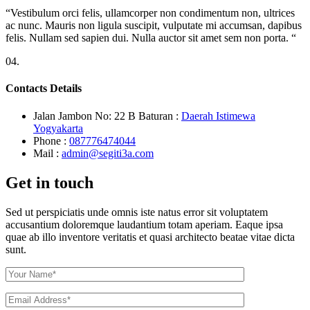
“Vestibulum orci felis, ullamcorper non condimentum non, ultrices
ac nunc. Mauris non ligula suscipit, vulputate mi accumsan, dapibus
felis. Nullam sed sapien dui. Nulla auctor sit amet sem non porta. “
04.
Contacts Details
Jalan Jambon No: 22 B Baturan :
Daerah Istimewa
Yogyakarta
Phone :
087776474044
Mail :
admin@segiti3a.com
Get in touch
Sed ut perspiciatis unde omnis iste natus error sit voluptatem
accusantium doloremque laudantium totam aperiam. Eaque ipsa
quae ab illo inventore veritatis et quasi architecto beatae vitae dicta
sunt.