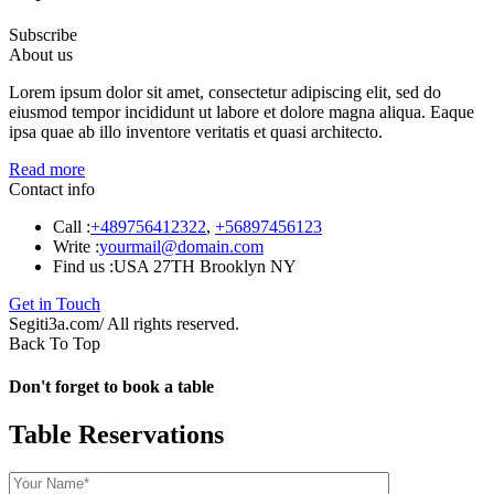
Subscribe
About us
Lorem ipsum dolor sit amet, consectetur adipiscing elit, sed do
eiusmod tempor incididunt ut labore et dolore magna aliqua. Eaque
ipsa quae ab illo inventore veritatis et quasi architecto.
Read more
Contact info
Call :
+489756412322
,
+56897456123
Write :
yourmail@domain.com
Find us :
USA 27TH Brooklyn NY
Get in Touch
Segiti3a.com/ All rights reserved.
Back To Top
Don't forget to book a table
Table Reservations