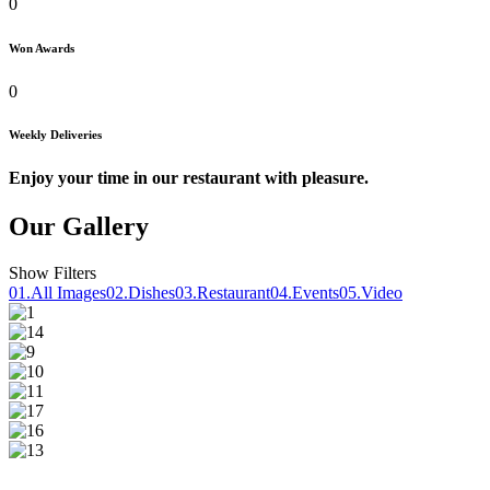
0
Won Awards
0
Weekly Deliveries
Enjoy your time in our restaurant with pleasure.
Our Gallery
Show Filters
01.
All Images
02.
Dishes
03.
Restaurant
04.
Events
05.
Video