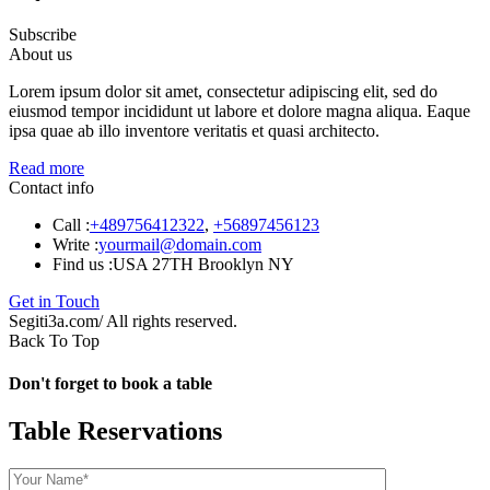
Subscribe
About us
Lorem ipsum dolor sit amet, consectetur adipiscing elit, sed do
eiusmod tempor incididunt ut labore et dolore magna aliqua. Eaque
ipsa quae ab illo inventore veritatis et quasi architecto.
Read more
Contact info
Call :
+489756412322
,
+56897456123
Write :
yourmail@domain.com
Find us :
USA 27TH Brooklyn NY
Get in Touch
Segiti3a.com/ All rights reserved.
Back To Top
Don't forget to book a table
Table Reservations