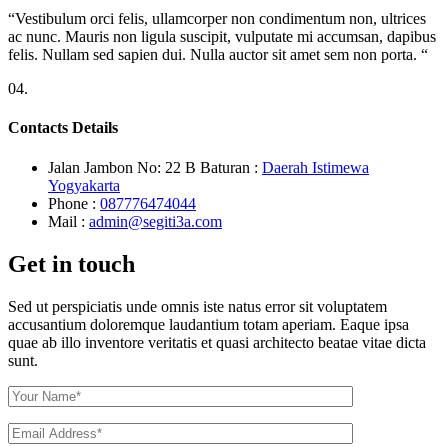
“Vestibulum orci felis, ullamcorper non condimentum non, ultrices
ac nunc. Mauris non ligula suscipit, vulputate mi accumsan, dapibus
felis. Nullam sed sapien dui. Nulla auctor sit amet sem non porta. “
04.
Contacts Details
Jalan Jambon No: 22 B Baturan :
Daerah Istimewa
Yogyakarta
Phone :
087776474044
Mail :
admin@segiti3a.com
Get in touch
Sed ut perspiciatis unde omnis iste natus error sit voluptatem
accusantium doloremque laudantium totam aperiam. Eaque ipsa
quae ab illo inventore veritatis et quasi architecto beatae vitae dicta
sunt.