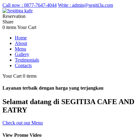
Call now :
0877-7647-4044
Write :
admin@segiti3a.com
Reservation
Share
0 items
Your Cart
Home
About
Menu
Gallery
Testimonials
Contacts
Your Cart
0 items
Layanan terbaik dengan harga yang terjangkau
Selamat datang di SEGITI3A CAFE AND
EATRY
Check out our Menu
View Promo Video