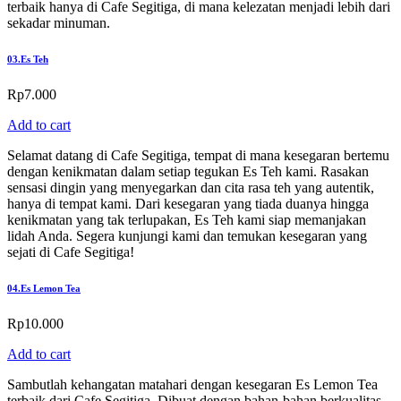
terbaik hanya di Cafe Segitiga, di mana kelezatan menjadi lebih dari
sekadar minuman.
03.
Es Teh
Rp
7.000
Add to cart
Selamat datang di Cafe Segitiga, tempat di mana kesegaran bertemu
dengan kenikmatan dalam setiap tegukan Es Teh kami. Rasakan
sensasi dingin yang menyegarkan dan cita rasa teh yang autentik,
hanya di tempat kami. Dari kesegaran yang tiada duanya hingga
kenikmatan yang tak terlupakan, Es Teh kami siap memanjakan
lidah Anda. Segera kunjungi kami dan temukan kesegaran yang
sejati di Cafe Segitiga!
04.
Es Lemon Tea
Rp
10.000
Add to cart
Sambutlah kehangatan matahari dengan kesegaran Es Lemon Tea
terbaik dari Cafe Segitiga. Dibuat dengan bahan-bahan berkualitas