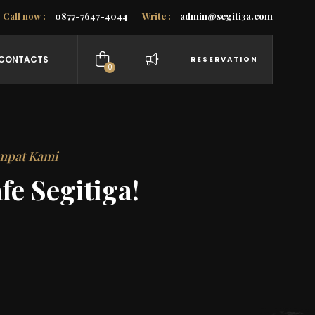
Call now :
0877-7647-4044
Write :
admin@segiti3a.com
CONTACTS
RESERVATION
0
items
empat Kami
fe Segitiga!