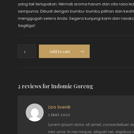
yang tak terlupakan. Nikmati aroma harum dan cita rasa le
sempurna. Dibuat dengan bumbu-bumbu pilihan dan keahli
menggugah selera Anda. Segera kunjungi kami dan rasaka
Segitiga!
Indomie
Add to cart
Goreng
quantity
2 reviews for
Indomie Goreng
Liza Svenik
1 Juni 2020
Lorem ipsum dolor sit amet, consectetuer adi
nec urna. In nisi neque, aliquet vel, dapibus id