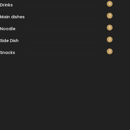
6
Drinks
3
Main dishes
5
Noodle
2
Side Dish
2
Snacks