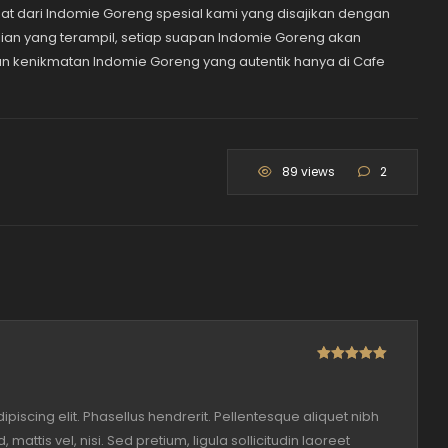
zat dari Indomie Goreng spesial kami yang disajikan dengan
an yang terampil, setiap suapan Indomie Goreng akan
n kenikmatan Indomie Goreng yang autentik hanya di Cafe
89 views
2
Rated
5
out
of 5
piscing elit. Phasellus hendrerit. Pellentesque aliquet nibh
, mattis vel, nisi. Sed pretium, ligula sollicitudin laoreet