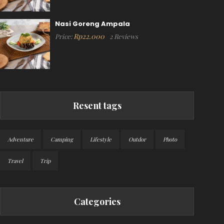
Nasi Goreng Ampala
Rp
22.000
Price:
2 Reviews
Resent tags
Adventure
Camping
Lifestyle
Outdor
Photo
Travel
Trip
Categories