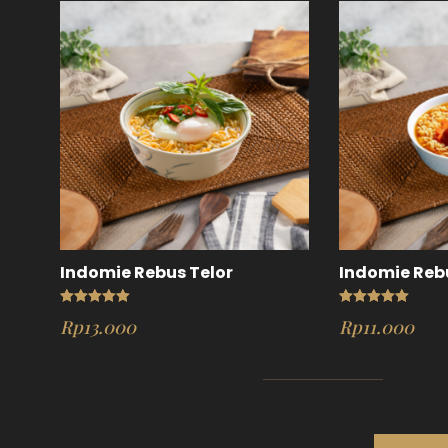
Indomie Rebus Telor
Indomie Reb
Rated
5.00
Rated
5.00
Rp
13.000
Rp
11.000
out of 5
out of 5