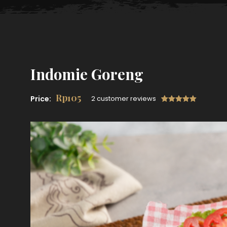
Indomie Goreng
Rp
105
Price:
2 customer reviews
Rated
2
5.00
out of 5
based on
customer
ratings