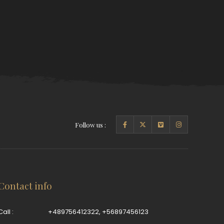
Follow us :
Contact info
Call :
+489756412322
,
+56897456123