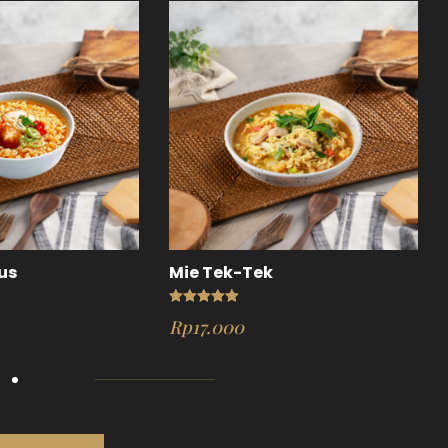
us
Mie Tek-Tek
Rated
5.00
Rp
17.000
out of 5