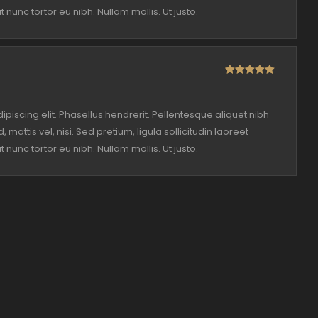
t nunc tortor eu nibh. Nullam mollis. Ut justo.
Rated
5
out
of 5
piscing elit. Phasellus hendrerit. Pellentesque aliquet nibh
, mattis vel, nisi. Sed pretium, ligula sollicitudin laoreet
t nunc tortor eu nibh. Nullam mollis. Ut justo.