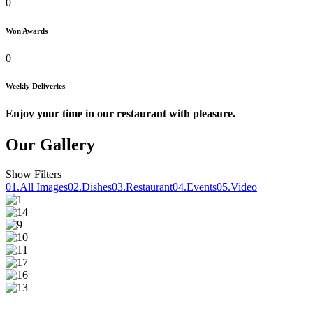
0
Won Awards
0
Weekly Deliveries
Enjoy your time in our restaurant with pleasure.
Our Gallery
Show Filters
01.
All Images
02.
Dishes
03.
Restaurant
04.
Events
05.
Video