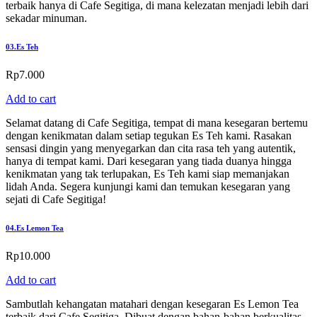
terbaik hanya di Cafe Segitiga, di mana kelezatan menjadi lebih dari
sekadar minuman.
03.
Es Teh
Rp
7.000
Add to cart
Selamat datang di Cafe Segitiga, tempat di mana kesegaran bertemu
dengan kenikmatan dalam setiap tegukan Es Teh kami. Rasakan
sensasi dingin yang menyegarkan dan cita rasa teh yang autentik,
hanya di tempat kami. Dari kesegaran yang tiada duanya hingga
kenikmatan yang tak terlupakan, Es Teh kami siap memanjakan
lidah Anda. Segera kunjungi kami dan temukan kesegaran yang
sejati di Cafe Segitiga!
04.
Es Lemon Tea
Rp
10.000
Add to cart
Sambutlah kehangatan matahari dengan kesegaran Es Lemon Tea
terbaik dari Cafe Segitiga. Dibuat dengan bahan-bahan berkualitas