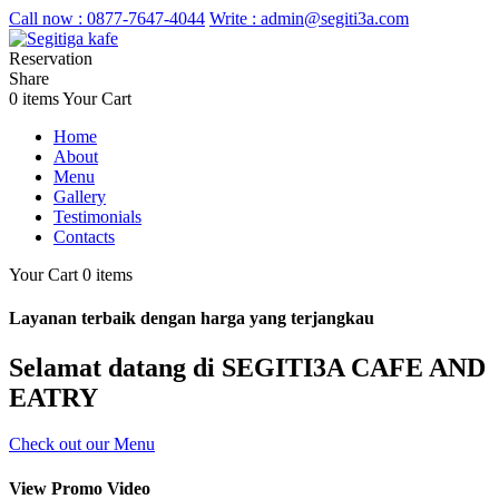
Call now :
0877-7647-4044
Write :
admin@segiti3a.com
Reservation
Share
0 items
Your Cart
Home
About
Menu
Gallery
Testimonials
Contacts
Your Cart
0 items
Layanan terbaik dengan harga yang terjangkau
Selamat datang di SEGITI3A CAFE AND
EATRY
Check out our Menu
View Promo Video