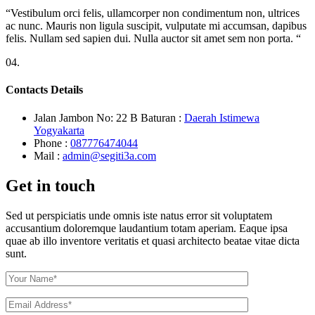
“Vestibulum orci felis, ullamcorper non condimentum non, ultrices
ac nunc. Mauris non ligula suscipit, vulputate mi accumsan, dapibus
felis. Nullam sed sapien dui. Nulla auctor sit amet sem non porta. “
04.
Contacts Details
Jalan Jambon No: 22 B Baturan :
Daerah Istimewa
Yogyakarta
Phone :
087776474044
Mail :
admin@segiti3a.com
Get in touch
Sed ut perspiciatis unde omnis iste natus error sit voluptatem
accusantium doloremque laudantium totam aperiam. Eaque ipsa
quae ab illo inventore veritatis et quasi architecto beatae vitae dicta
sunt.