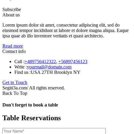
Subscribe
About us
Lorem ipsum dolor sit amet, consectetur adipiscing elit, sed do
eiusmod tempor incididunt ut labore et dolore magna aliqua. Eaque
ipsa quae ab illo inventore veritatis et quasi architecto.
Read more
Contact info
Call :
+489756412322
,
+56897456123
Write :
yourmail@domain.com
Find us :
USA 27TH Brooklyn NY
Get in Touch
Segiti3a.com/ All rights reserved.
Back To Top
Don't forget to book a table
Table Reservations